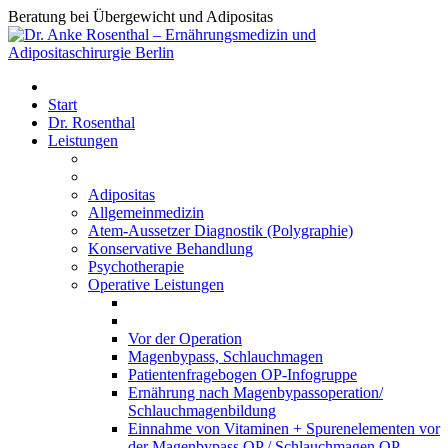
Beratung bei Übergewicht und Adipositas
Start
Dr. Rosenthal
Leistungen
Adipositas
Allgemeinmedizin
Atem-Aussetzer Diagnostik (Polygraphie)
Konservative Behandlung
Psychotherapie
Operative Leistungen
Vor der Operation
Magenbypass, Schlauchmagen
Patientenfragebogen OP-Infogruppe
Ernährung nach Magenbypassoperation/
Schlauchmagenbildung
Einnahme von Vitaminen + Spurenelementen vor
der Magenbypass OP / Schlauchmagen OP