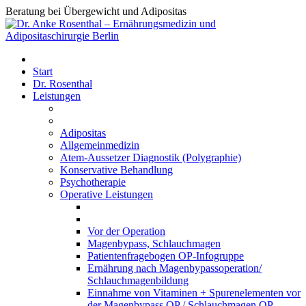
Beratung bei Übergewicht und Adipositas
Start
Dr. Rosenthal
Leistungen
Adipositas
Allgemeinmedizin
Atem-Aussetzer Diagnostik (Polygraphie)
Konservative Behandlung
Psychotherapie
Operative Leistungen
Vor der Operation
Magenbypass, Schlauchmagen
Patientenfragebogen OP-Infogruppe
Ernährung nach Magenbypassoperation/
Schlauchmagenbildung
Einnahme von Vitaminen + Spurenelementen vor
der Magenbypass OP / Schlauchmagen OP