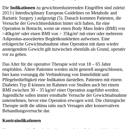
Die
Indikationen
zu gewichtsreduzierenden Eingriffen sind zuletzt
2013 ( Interdisciplinary European Guidelines on Metabolic and
Bariatric Surgery ) aufgezeigt (5). Danach kommen Patienten, die
Versuche der Gewichtsreduktion hinter sich haben, für eine
Operation in Betracht, wenn sie einen Body Mass Index (BMI) von
>40kg/m² oder einen BMI von > 35kg/m² mit einer oder mehreren
Adipositas-assoziierten Begleitkrankheiten aufweisen. Eine
erfolgreiche Gewichtsabnahme ohne Operation mit dann wieder
ansteigendem Gewicht gilt inzwischen ebenfalls als Grund, operativ
vor zu gehen.
Das Alter für die operative Therapie wird von 18 – 65 Jahre
empfohlen. Ältere Patienten werden nicht generell ausgeschlossen,
hier kann vorrangig die Verhinderung von Immobilität und
Pflegebedürftigkeit eine Indikation darstellen. Patienten mit einem
Diabetes Typ II können im Rahmen von Studien auch bei einem
BMI zwischen 30 – 35 kg/m² einer Operation zugeführt werden.
Jugendliche sollen immer ernsthafte Versuche der Gewichtsabnahme
unternehmen, bevor eine Operation erwogen wird. Die chirurgische
Therapie stellt die ultima ratio nach Versagen aller konservativen
Behandlungsversuche dar.
Kontraindikationen