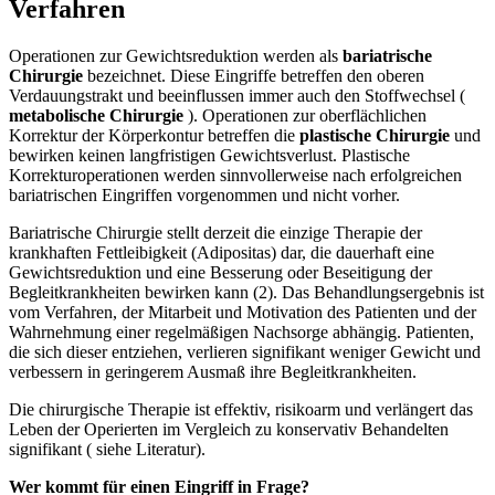
Verfahren
Operationen zur Gewichtsreduktion werden als
bariatrische
Chirurgie
bezeichnet. Diese Eingriffe betreffen den oberen
Verdauungstrakt und beeinflussen immer auch den Stoffwechsel (
metabolische Chirurgie
). Operationen zur oberflächlichen
Korrektur der Körperkontur betreffen die
plastische Chirurgie
und
bewirken keinen langfristigen Gewichtsverlust. Plastische
Korrekturoperationen werden sinnvollerweise nach erfolgreichen
bariatrischen Eingriffen vorgenommen und nicht vorher.
Bariatrische Chirurgie stellt derzeit die einzige Therapie der
krankhaften Fettleibigkeit (Adipositas) dar, die dauerhaft eine
Gewichtsreduktion und eine Besserung oder Beseitigung der
Begleitkrankheiten bewirken kann (2). Das Behandlungsergebnis ist
vom Verfahren, der Mitarbeit und Motivation des Patienten und der
Wahrnehmung einer regelmäßigen Nachsorge abhängig. Patienten,
die sich dieser entziehen, verlieren signifikant weniger Gewicht und
verbessern in geringerem Ausmaß ihre Begleitkrankheiten.
Die chirurgische Therapie ist effektiv, risikoarm und verlängert das
Leben der Operierten im Vergleich zu konservativ Behandelten
signifikant ( siehe Literatur).
Wer kommt für einen Eingriff in Frage?