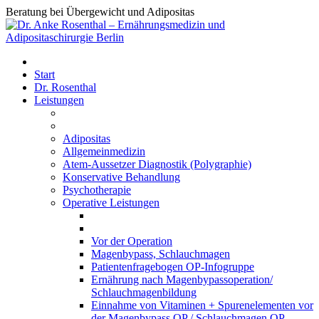
Beratung bei Übergewicht und Adipositas
Start
Dr. Rosenthal
Leistungen
Adipositas
Allgemeinmedizin
Atem-Aussetzer Diagnostik (Polygraphie)
Konservative Behandlung
Psychotherapie
Operative Leistungen
Vor der Operation
Magenbypass, Schlauchmagen
Patientenfragebogen OP-Infogruppe
Ernährung nach Magenbypassoperation/
Schlauchmagenbildung
Einnahme von Vitaminen + Spurenelementen vor
der Magenbypass OP / Schlauchmagen OP