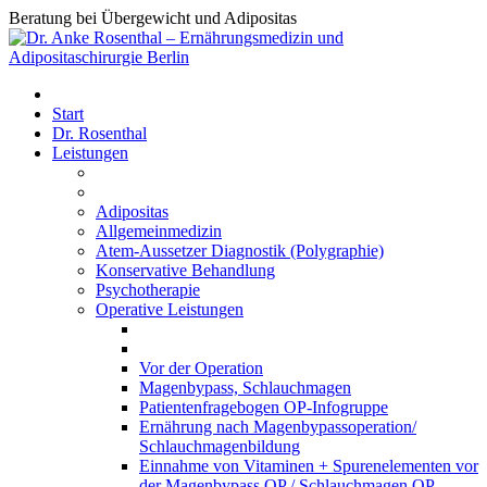
Beratung bei Übergewicht und Adipositas
Start
Dr. Rosenthal
Leistungen
Adipositas
Allgemeinmedizin
Atem-Aussetzer Diagnostik (Polygraphie)
Konservative Behandlung
Psychotherapie
Operative Leistungen
Vor der Operation
Magenbypass, Schlauchmagen
Patientenfragebogen OP-Infogruppe
Ernährung nach Magenbypassoperation/
Schlauchmagenbildung
Einnahme von Vitaminen + Spurenelementen vor
der Magenbypass OP / Schlauchmagen OP