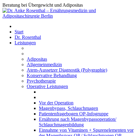
Beratung bei Übergewicht und Adipositas
Start
Dr. Rosenthal
Leistungen
Adipositas
Allgemeinmedizin
Atem-Aussetzer Diagnostik (Polygraphie)
Konservative Behandlung
Psychotherapie
Operative Leistungen
Vor der Operation
Magenbypass, Schlauchmagen
Patientenfragebogen OP-Infogruppe
Ernährung nach Magenbypassoperation/
Schlauchmagenbildung
Einnahme von Vitaminen + Spurenelementen vor
der Magenbypass OP / Schlauchmagen OP