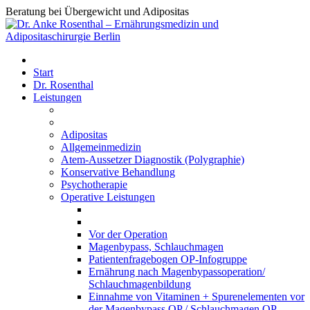
Beratung bei Übergewicht und Adipositas
Start
Dr. Rosenthal
Leistungen
Adipositas
Allgemeinmedizin
Atem-Aussetzer Diagnostik (Polygraphie)
Konservative Behandlung
Psychotherapie
Operative Leistungen
Vor der Operation
Magenbypass, Schlauchmagen
Patientenfragebogen OP-Infogruppe
Ernährung nach Magenbypassoperation/
Schlauchmagenbildung
Einnahme von Vitaminen + Spurenelementen vor
der Magenbypass OP / Schlauchmagen OP